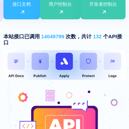
接口文档
用户控制台
开发者控制台
本站接口已调用
14049799
次数，共计
132
个API接
口