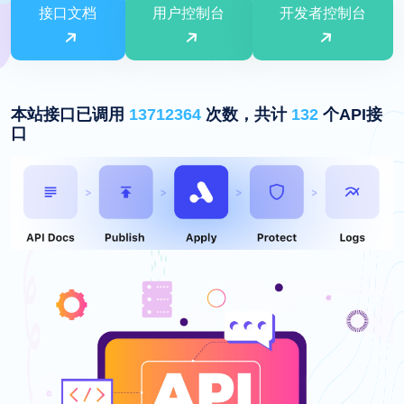
接口文档
用户控制台
开发者控制台
本站接口已调用
13712364
次数，共计
132
个API接
口