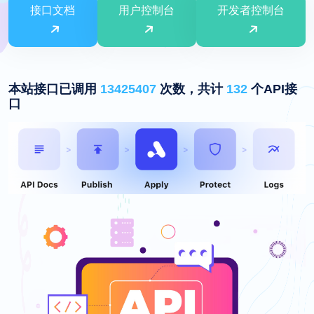
接口文档
用户控制台
开发者控制台
本站接口已调用
13425407
次数，共计
132
个API接
口