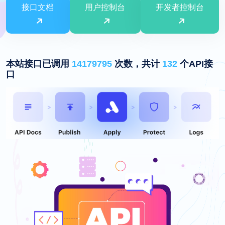
接口文档
用户控制台
开发者控制台
本站接口已调用
14179795
次数，共计
132
个API接
口