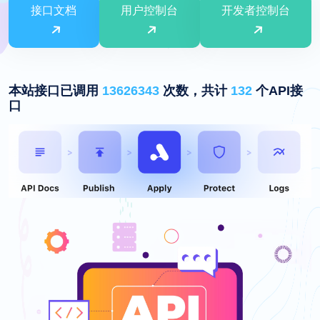
接口文档
用户控制台
开发者控制台
本站接口已调用
13626343
次数，共计
132
个API接
口