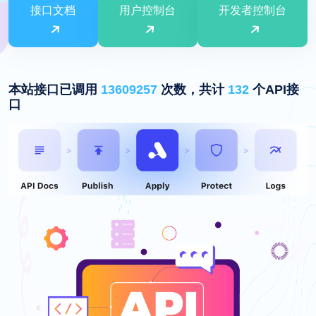
接口文档
用户控制台
开发者控制台
本站接口已调用
13609257
次数，共计
132
个API接
口