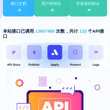
接口文档
用户控制台
开发者控制台
本站接口已调用
13607485
次数，共计
132
个API接
口