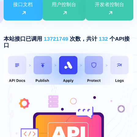
接口文档
用户控制台
开发者控制台
本站接口已调用
13721749
次数，共计
132
个API接
口