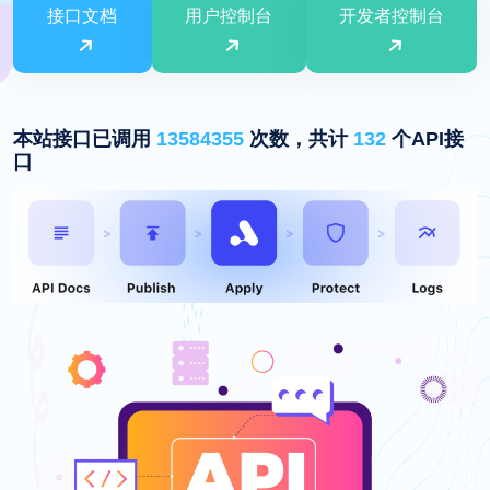
接口文档
用户控制台
开发者控制台
本站接口已调用
13584355
次数，共计
132
个API接
口