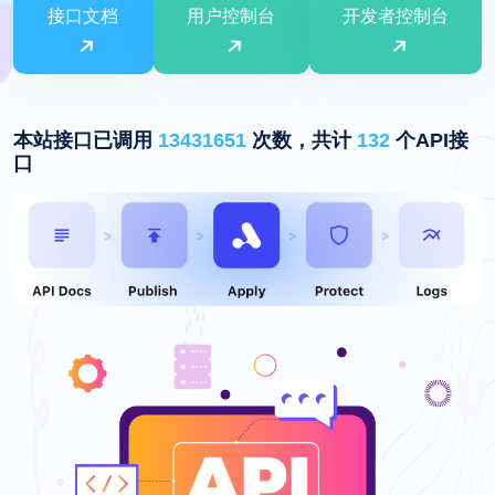
接口文档
用户控制台
开发者控制台
本站接口已调用
13431651
次数，共计
132
个API接
口