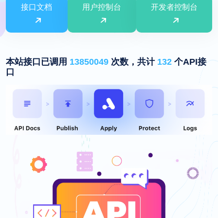
接口文档
用户控制台
开发者控制台
本站接口已调用
13850049
次数，共计
132
个API接
口