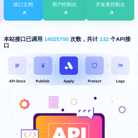
接口文档
用户控制台
开发者控制台
本站接口已调用
14025700
次数，共计
132
个API接
口