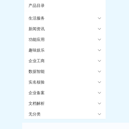
产品目录
生活服务
新闻资讯
功能应用
趣味娱乐
企业工商
数据智能
实名核验
企业备案
文档解析
无分类