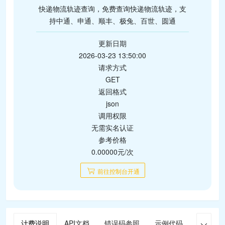
快递物流轨迹查询，免费查询快递物流轨迹，支
持中通、申通、顺丰、极兔、百世、圆通
更新日期
2026-03-23 13:50:00
请求方式
GET
返回格式
json
调用权限
无需实名认证
参考价格
0.00000元/次
前往控制台开通
计费说明
API文档
错误码参照
示例代码
在线调