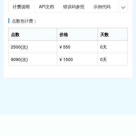
计费说明
API文档
错误码参照
示例代码
在线调

点数包计费：
点数
价格
天数
2500(次)
¥ 550
0天
9090(次)
¥ 1500
0天