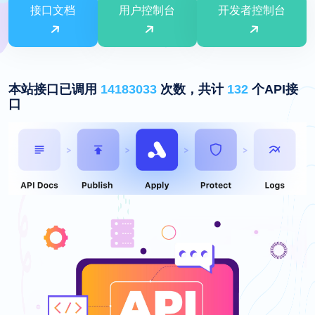
接口文档
用户控制台
开发者控制台
本站接口已调用
14183033
次数，共计
132
个API接
口