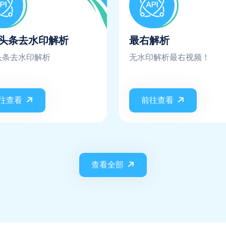
头条去水印解析
最右解析
头条去水印解析
无水印解析最右视频！
往查看
前往查看
查看全部