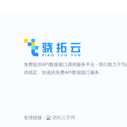
免费提供API数据接口调用服务平台 - 我们致力于
供稳定、快速的免费API数据接口服务。
友情链接：
骁拓云官网