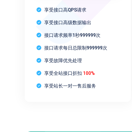
享受接口高QPS请求
享受接口高级数据输出
接口请求频率1秒999999次
接口请求每日总限制999999次
享受故障优先处理
享受全站接口折扣
100%
享受站长一对一售后服务