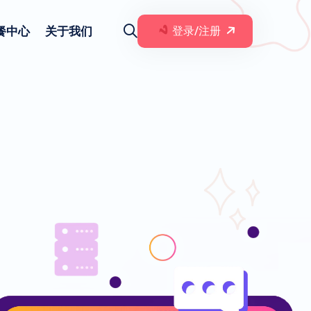
餐中心
关于我们
登录/注册