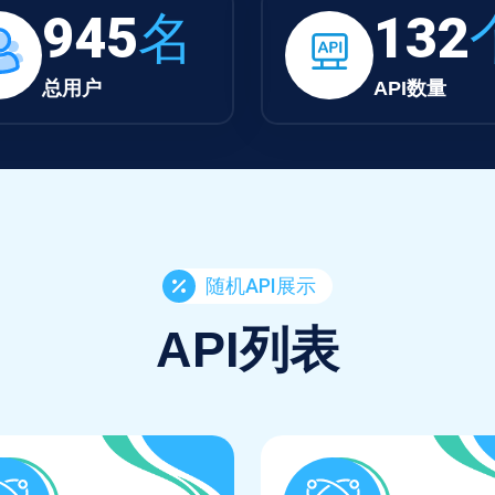
945
名
132
总用户
API数量
随机API展示
API列表