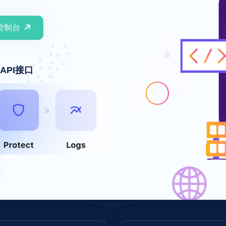
控制台
API接口