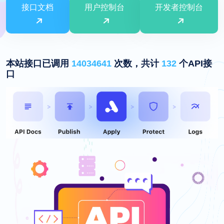
接口文档
用户控制台
开发者控制台
本站接口已调用
14034641
次数，共计
132
个API接
口