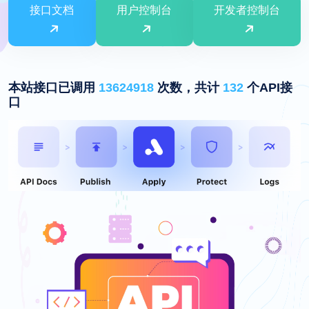
接口文档
用户控制台
开发者控制台
本站接口已调用
13624918
次数，共计
132
个API接
口