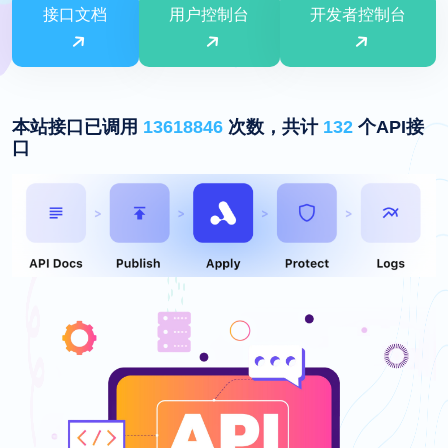
接口文档
用户控制台
开发者控制台
本站接口已调用
13618846
次数，共计
132
个API接
口