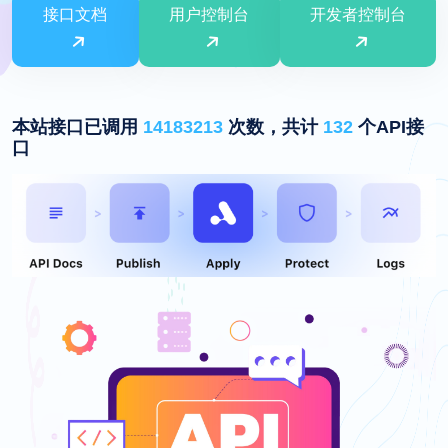
接口文档
用户控制台
开发者控制台
本站接口已调用
14183213
次数，共计
132
个API接
口