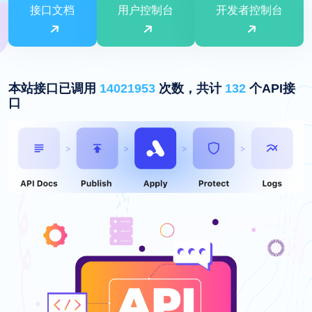
接口文档
用户控制台
开发者控制台
本站接口已调用
14021953
次数，共计
132
个API接
口