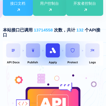
接口文档
用户控制台
开发者控制台
本站接口已调用
13714558
次数，共计
132
个API接
口