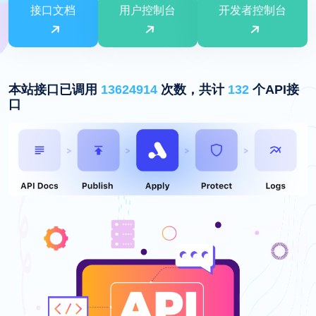
接口文档
用户控制台
开发者控制台
本站接口已调用
13624914
次数，共计
132
个API接
口