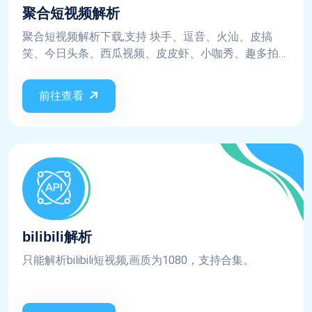
聚合短视频解析
聚合短视频解析下载,支持 块手、逗音、火汕、皮搞
笑、今日头条、西瓜视频、皮皮虾、小咖秀、趣多拍、
微视、美拍、网易云、陌陌、映客、迅雷、阳光宽频、
全民K歌、刷宝、WIDE短视频、小红书、哔哩哔哩、
前往查看
最右、皮皮搞笑、vue blog、全民小视频、轻视频、UC
大鱼号...短视频平台, 不保证实时都支持这些平台，平台
更新规则则需要等待更新，不保证每次请求都会成功
bilibili解析
只能解析bilibili短视频,画质为1080，支持合集。