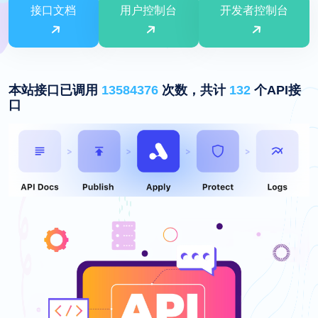
接口文档
用户控制台
开发者控制台
本站接口已调用
13584376
次数，共计
132
个API接
口