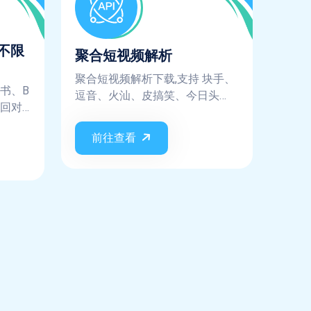
不限
聚合短视频解析
聚合短视频解析下载,支持 块手、
书、B
逗音、火汕、皮搞笑、今日头
回对
条、西瓜视频、皮皮虾、小咖
秀、趣多拍、微视、美拍、网易
前往查看
云、陌陌、映客、迅雷、阳光宽
频、全民K歌、刷宝、WIDE短视
频、小红书、哔哩哔哩、最右、
皮皮搞笑、vue blog、全民小视
频、轻视频、UC大鱼号...短视频
平台, 不保证实时都支持这些平
台，平台更新规则则需要等待更
新，不保证每次请求都会成功