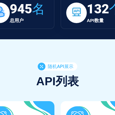
945
名
132
总用户
API数量
随机API展示
API列表