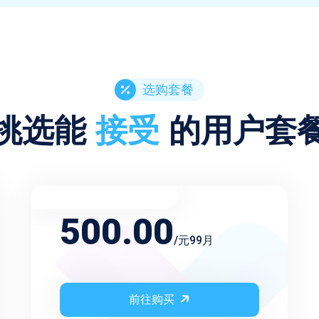
选购套餐
挑选能
接受
的用户套
不限频率永久会员
500.00
/元99月
前往购买