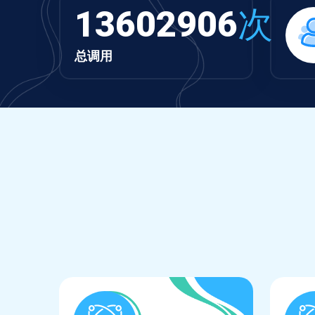
13602906
次
总调用