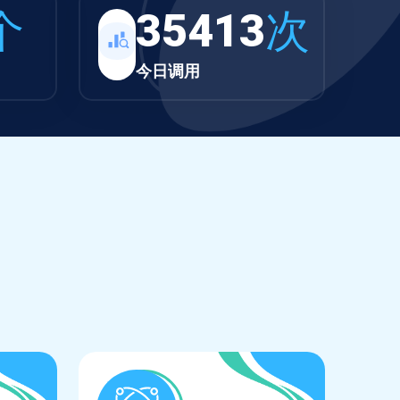
个
35413
次
今日调用